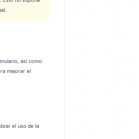
a. Esto no supone
al.
rmulario, así como
ara mejorar el
izar el uso de la