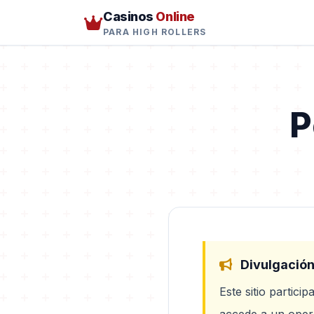
Casinos
Online
PARA HIGH ROLLERS
P
Divulgación 
Este sitio partici