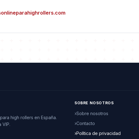
onlineparahighrollers.com
SOBRE NOSOTROS
Sobre nosotros
para high rollers en España.
Contacto
 VIP.
Política de privacidad