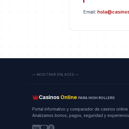
Email:
hola@casinos
— MOSTRAR ENLACES —
Casinos
Online
PARA HIGH ROLLERS
Portal informativo y comparador de casinos online 
Analizamos bonos, pagos, seguridad y experiencia