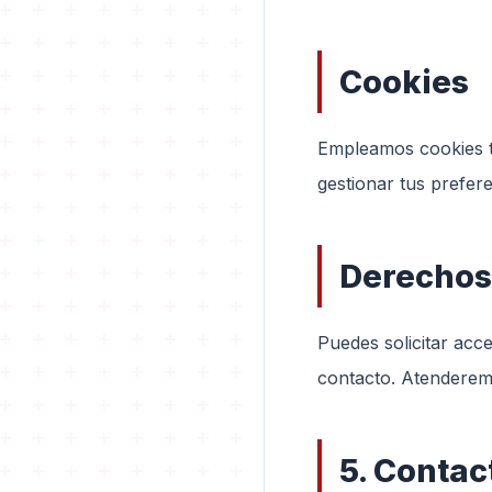
Cookies
Empleamos cookies té
gestionar tus prefer
Derechos
Puedes solicitar acce
contacto. Atenderemo
5. Contac